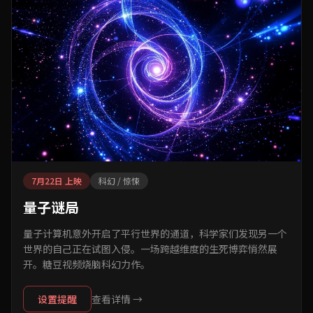
7月22日 上映
科幻 / 惊悚
量子谜局
量子计算机意外开启了平行世界的通道，科学家们发现另一个
世界的自己正在试图入侵。一场跨越维度的生死博弈悄然展
开。糖豆视频烧脑科幻力作。
设置提醒
查看详情 →